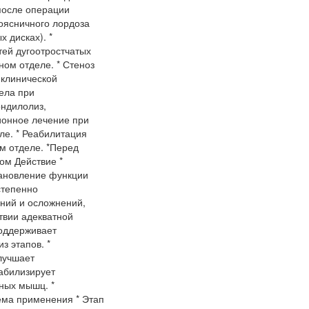
после операции
оясничного лордоза
 дисках). *
ей дугоотростчатых
ном отделе. * Стеноз
 клинической
ела при
ондилолиз,
ионное лечение при
ле. * Реабилитация
м отделе. *Перед
ом Действие *
тановление функции
степенно
ений и осложнений,
ствии адекватной
поддерживает
з этапов. *
лучшает
абилизирует
ных мышц. *
ема применения * Этап