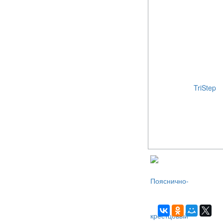
TriStep