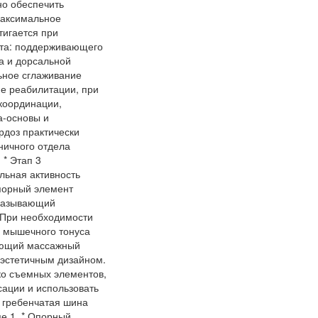
о обеспечить
Максимальное
тигается при
ета: поддерживающего
а и дорсальной
ьное сглаживание
пе реабилитации, при
координации,
а-основы и
рдоз практически
ничного отдела
* Этап 3
льная активность
порный элемент
оказывающий
 При необходимости
 мышечного тонуса
ающий массажный
 эстетичным дизайном.
ко съемных элементов,
сации и использовать
я гребенчатая шина
е 1. * Опорный