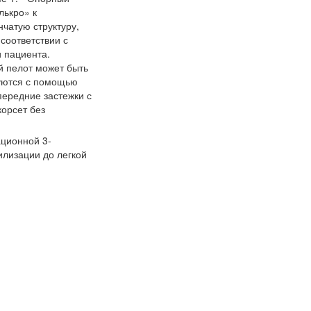
лькро» к
чатую структуру,
соответствии с
 пациента.
й пелот может быть
руются с помощью
передние застежки с
корсет без
ационной 3-
илизации до легкой