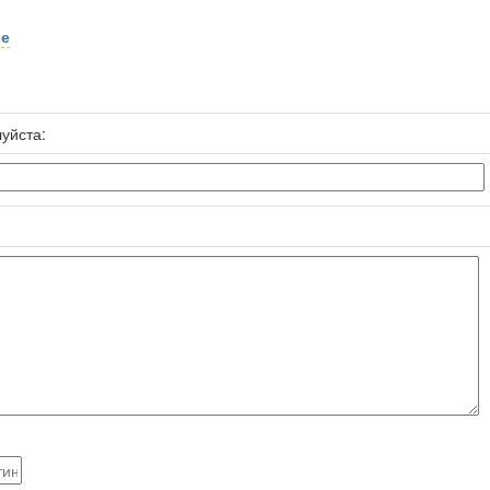
ре
уйста: