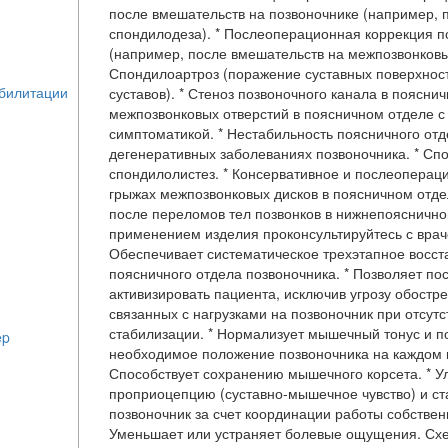
после вмешательств на позвоночнике (например, 
спондилодеза). * Послеоперационная коррекция п
(например, после вмешательств на межпозвонковых
Спондилоартроз (поражение суставных поверхност
суставов). * Стеноз позвоночного канала в пояснич
межпозвонковых отверстий в поясничном отделе с
симптоматикой. * Нестабильность поясничного отд
дегенеративных заболеваниях позвоночника. * Сп
спондилолистез. * Консервативное и послеоперац
грыжах межпозвонковых дисков в поясничном отде
после переломов тел позвонков в нижнепояснично
применением изделия проконсультируйтесь с врач
Обеспечивает систематическое трехэтапное восс
поясничного отдела позвоночника. * Позволяет по
активизировать пациента, исключив угрозу обостр
связанных с нагрузками на позвоночник при отсут
стабилизации. * Нормализует мышечный тонус и 
необходимое положение позвоночника на каждом и
Способствует сохранению мышечного корсета. * У
проприоцепцию (суставно-мышечное чувство) и ст
позвоночник за счет координации работы собствен
Уменьшает или устраняет болевые ощущения. Сх