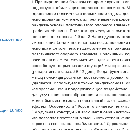
1 При выраженном болевом синдроме крайне важн
надежную стабилизацию пораженного сегмента. 
ограничение подвижности поясничного отдела дос
использовании комплекса из трех элементов корс
бандажа-основы, пластинчатого опорного элемент
гребенчатой шины. При этом происходит значител
поясничного лордоза. * Этап 2 На следующем эта
 корсет для
уменьшении боли и постепенном восстановлении 
используется комплекс из двух элементов: бандаж
пластинчатого опорного элемента. Поясничный ло
восстанавливается. Увеличение подвижности пояс
способствует нормализации функций мышц спины. 
(репаративная фаза, 29-42 день) Когда функциона
мышц поясницы достигает достаточного уровня, о
удаляется. Используется только бандаж-основа, 
компрессионное и поддерживающее воздействие.
для улучшения кровообращения и восстановления
может быть использован поясничный пелот, созд
эффект. Особенности * Корсет отличается легким,
тации Lumbo
* Модульная конструкция включает в себя несколь
что позволяет постепенно уменьшать степень фик
корсет на всех этапах реабилитации. * Дорсальна
обеспечивает максимальную стабильность на Этап