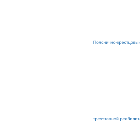
Пояснично-крестцовый
трехэтапной реабили