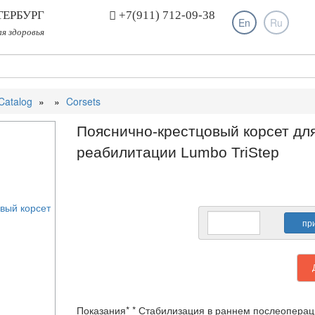
ТЕРБУРГ
+7(911) 712-09-38
En
Ru
ля здоровья
Catalog
Corsets
Пояснично-крестцовый корсет дл
реабилитации Lumbo TriStep
Показания* * Стабилизация в раннем послеопера